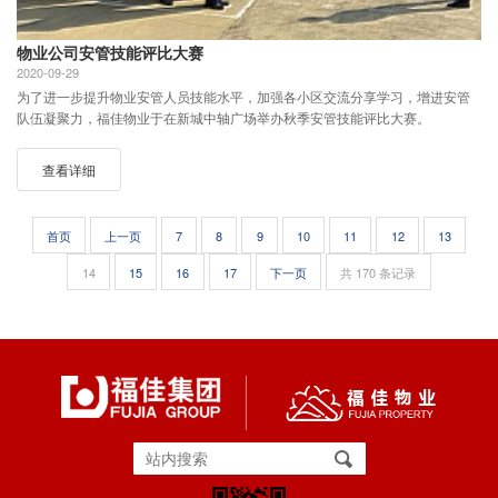
物业公司安管技能评比大赛
2020-09-29
为了进一步提升物业安管人员技能水平，加强各小区交流分享学习，增进安管
队伍凝聚力，福佳物业于在新城中轴广场举办秋季安管技能评比大赛。
查看详细
首页
上一页
7
8
9
10
11
12
13
14
15
16
17
下一页
共 170 条记录