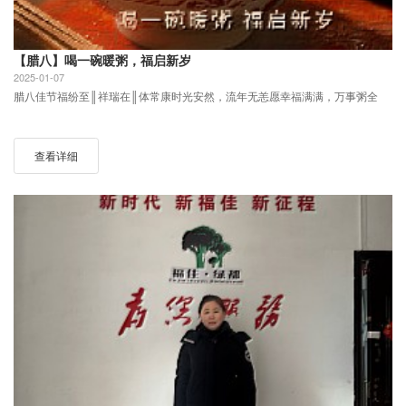
【腊八】喝一碗暖粥，福启新岁
2025-01-07
腊八佳节福纷至║祥瑞在║体常康时光安然，流年无恙愿幸福满满，万事粥全
查看详细