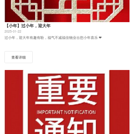
【小年】过小年，迎大年
2025-01-22
过小年，迎大年有趣有盼，福气不减福佳物业㊗您小年喜乐 ❤︎
查看详细