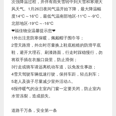
次强降温过程，并伴有雨夹雪转中到大雪和寒潮大
风天气。1月26日夜间气温开始下降，最大降温幅
度14℃～16℃，最低气温南部地区-11℃～-9℃、
北部地区-19℃～-16℃
❤福佳物业温馨提示您❤
1外出注意防寒保暖，佩戴帽子围巾等；
2雪天路滑，外出时尽量换上鞋底粗糙的防滑平底
鞋，避开大理石、刷漆路面，行走时踩稳慢行，勿
将双手插在衣服口袋里，防止滑倒；
3行走或骑车请远离机动车道，以免发生事故；
4雪天驾驶车辆低速行驶，保持车距，轻点刹车；
5老人及孩子尽量减少室外活动⚠。
6报停暖气的业主室内门窗一定要关闭，防止室内
水管冻裂，造成损失。
道路千万条，安全第一条