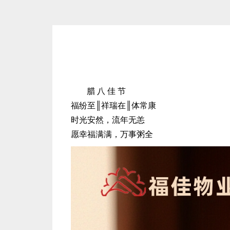
腊 八 佳 节
福纷至║祥瑞在║体常康
时光安然，流年无恙
愿幸福满满，万事粥全